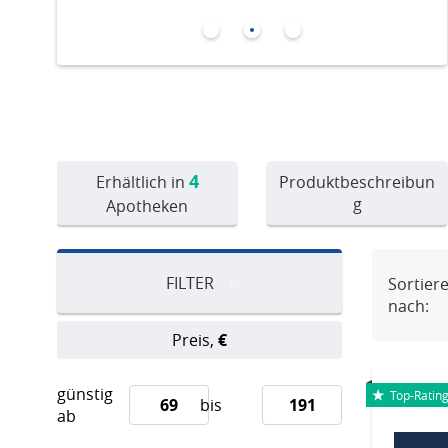
4
Produktbeschreibun
Erhältlich in
g
Apotheken
FILTER
Sortier
nach:
Preis,
€
günstig
Top-Ratin
bis
ab