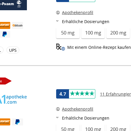
Apothekenprofil
Erhältliche Dosierungen
50 mg
100 mg
200 mg
Mit einem Online-Rezept kaufen
L
UPS
ce
4.7
11 Erfahrung(en
Apothekenprofil
Erhältliche Dosierungen
50 mg
100 mg
200 mg