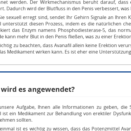
hnet werden. Der Wirkmechanismus beruht darauf, dass e
rt. Dadurch wird der Blutfluss in den Penis verbessert, was 
e sexuell erregt sind, sendet Ihr Gehirn Signale an Ihren 
l unterstützt diesen Prozess, indem es die natürlichen ch
ckiert das Enzym namens Phosphodiesterase-5, das normal
e kann mehr Blut in den Penis fließen, was zu einer Erektio
wichtig zu beachten, dass Avanafil allein keine Erektion ver
as Medikament wirken kann. Es ist eher eine Unterstützung
 wird es angewendet?
 unsere Aufgabe, Ihnen alle Informationen zu geben, die 
l ist ein Medikament zur Behandlung von erektiler Dysfunk
nehmen sollten.
einmal ist es wichtig zu wissen, dass das Potenzmittel Avana