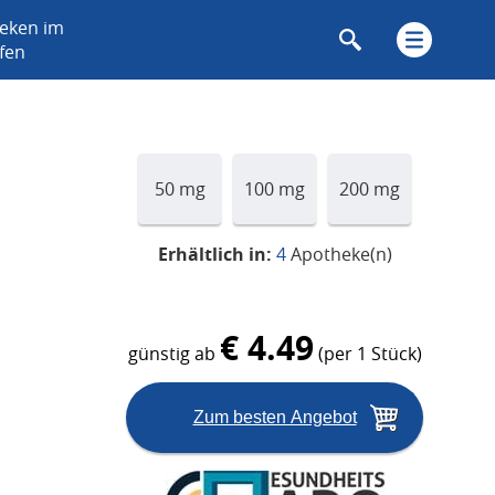
heken im
fen
50 mg
100 mg
200 mg
Erhältlich in:
4
Apotheke(n)
€ 4.49
günstig ab
(per 1 Stück)
Zum besten Angebot