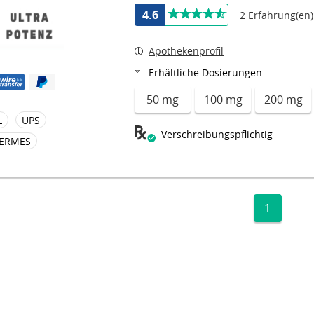
4.6
2 Erfahrung(en)
Apothekenprofil
Erhältliche Dosierungen
50 mg
100 mg
200 mg
L
UPS
Verschreibungspflichtig
ERMES
1