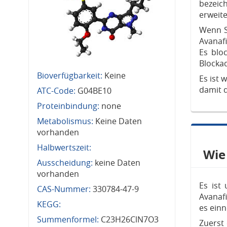
bezeic
erweite
Wenn Si
Avanafi
Es blo
Blockad
Bioverfügbarkeit:
Keine
Es ist 
damit d
ATC-Code:
G04BE10
Proteinbindung:
none
Metabolismus:
Keine Daten
vorhanden
Halbwertszeit:
Wie
Ausscheidung:
keine Daten
vorhanden
Es ist
CAS-Nummer:
330784-47-9
Avanafi
KEGG:
es ein
Summenformel:
C23H26ClN7O3
Zuerst 