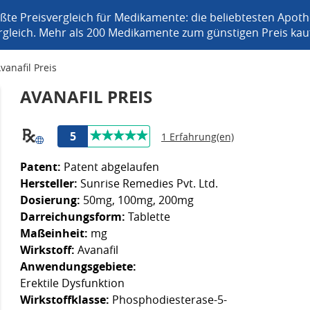
ßte Preisvergleich für Medikamente: die beliebtesten Apot
rgleich. Mehr als 200 Medikamente zum günstigen Preis kau
vanafil Preis
AVANAFIL PREIS
5
1 Erfahrung(en)
Patent:
Patent abgelaufen
Hersteller:
Sunrise Remedies Pvt. Ltd.
Dosierung:
50mg, 100mg, 200mg
Darreichungsform:
Tablette
Maßeinheit:
mg
Wirkstoff:
Avanafil
Anwendungsgebiete:
Erektile Dysfunktion
Wirkstoffklasse:
Phosphodiesterase-5-