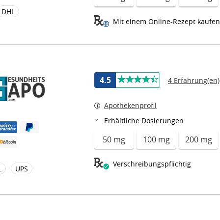
DHL
Mit einem Online-Rezept kaufen
4.5
4 Erfahrung(en)
Apothekenprofil
Erhältliche Dosierungen
50 mg
100 mg
200 mg
Verschreibungspflichtig
L
UPS