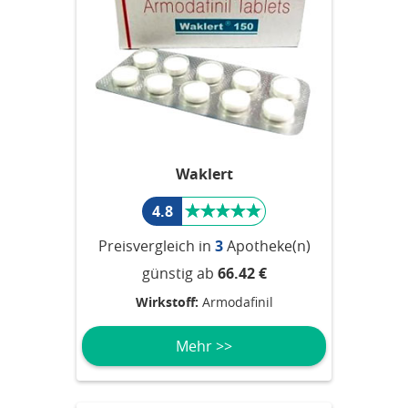
Waklert
4.8
Preisvergleich in
3
Apotheke(n)
günstig ab
66.42 €
Wirkstoff:
Armodafinil
Mehr >>