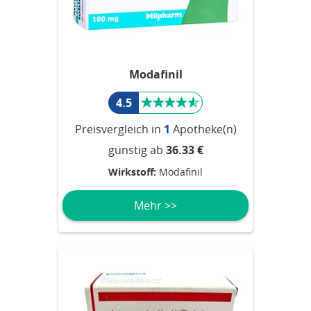
Modafinil
4.5
Preisvergleich in
1
Apotheke(n)
günstig ab
36.33 €
Wirkstoff:
Modafinil
Mehr >>