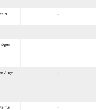
es zu
-
-
rmögen
-
 am Auge
-
el für
-