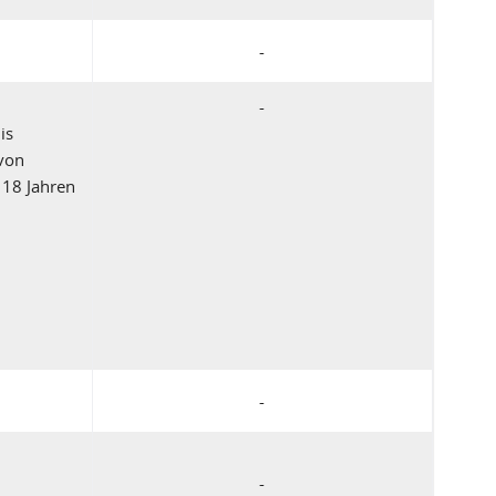
-
-
is
 von
 18 Jahren
-
-