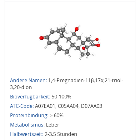
Andere Namen:
1,4-Pregnadien-11β,17α,21-triol-
3,20-dion
Bioverfügbarkeit:
50-100%
ATC-Code:
A07EA01, C05AA04, D07AA03
Proteinbindung:
≥ 60%
Metabolismus:
Leber
Halbwertszeit:
2-3.5 Stunden