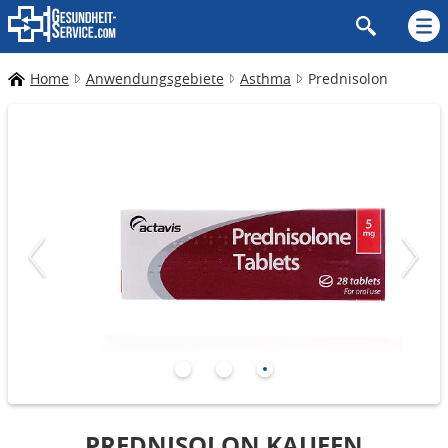
Home
Anwendungsgebiete
Asthma
Prednisolon
PREDNISOLON KAUFEN