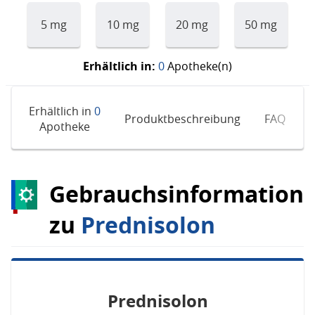
5 mg
10 mg
20 mg
50 mg
Erhältlich in:
0
Apotheke(n)
Erhältlich in
0
Produktbeschreibung
FAQ
E
Apotheke
Gebrauchsinformation
zu
Prednisolon
Prednisolon