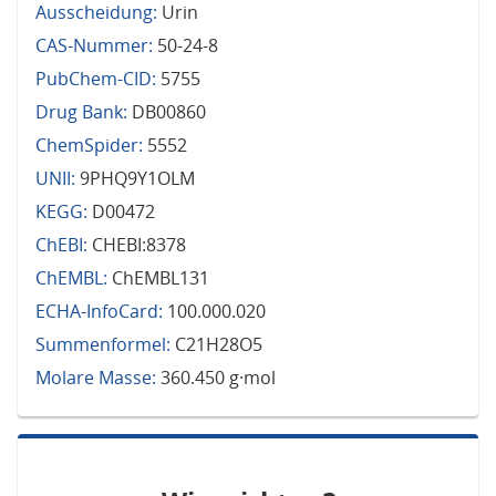
Ausscheidung:
Urin
CAS-Nummer:
50-24-8
PubChem-CID:
5755
Drug Bank:
DB00860
ChemSpider:
5552
UNII:
9PHQ9Y1OLM
KEGG:
D00472
ChEBI:
CHEBI:8378
ChEMBL:
ChEMBL131
ECHA-InfoCard:
100.000.020
Summenformel:
C21H28O5
Molare Masse:
360.450 g·mol