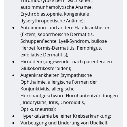
Thrombozytose bei Erwachsenen,
autoimmunhämolytische Anämie,
Erythroblastopenie, kongenitale
dyserythropoetische Anämie);
Autoimmun- und andere Hautkrankheiten
(Ekzem, seborrhoische Dermatitis,
Schuppenflechte, Lyell-Syndrom, bullöse
Herpetiformis-Dermatitis, Pemphigus,
exfoliative Dermatitis);
Hirnödem (angewendet nach parenteralen
Glukokortikosteroiden);
Augenkrankheiten (sympathische
Ophthalmie, allergische Formen der
Konjunktivitis, allergische
Hornhautgeschwüre,Hornhautentzündungen
, Iridozyklitis, Iritis, Choroiditis,
Optikusneuritis);
Hyperkalzämie bei einer Krebserkrankung;
Vorbeugung und Linderung von Übelkeit,