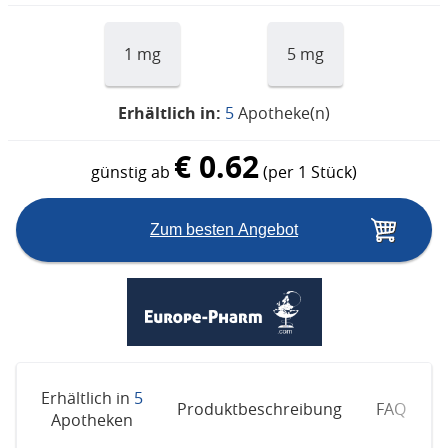
1 mg
5 mg
Erhältlich in:
5
Apotheke(n)
€ 0.62
günstig ab
(per 1 Stück)
Zum besten Angebot
Erhältlich in
5
Produktbeschreibung
FAQ
E
Apotheken