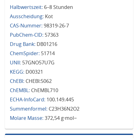
Halbwertszeit:
6–8 Stunden
Ausscheidung:
Kot
CAS-Nummer:
98319-26-7
PubChem-CID:
57363
Drug Bank:
DB01216
ChemSpider:
51714
UNII:
57GNO57U7G
KEGG:
D00321
ChEBI:
CHEBI:5062
ChEMBL:
ChEMBL710
ECHA-InfoCard:
100.149.445
Summenformel:
C23H36N2O2
Molare Masse:
372,54 g·mol−