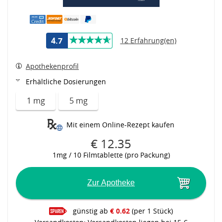
4.7
12 Erfahrung(en)
Apothekenprofil
Erhältliche Dosierungen
1 mg
5 mg
Mit einem Online-Rezept kaufen
€ 12.35
1mg / 10 Filmtablette (pro Packung)
Zur Apotheke
günstig ab
€ 0.62
(per 1 Stück)