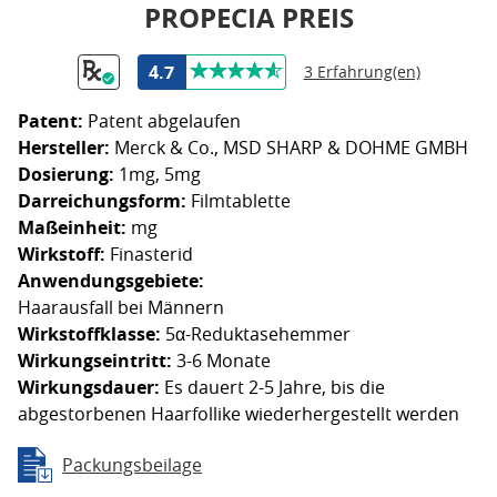
PROPECIA PREIS
4.7
3 Erfahrung(en)
Patent:
Patent abgelaufen
Hersteller:
Merck & Co., MSD SHARP & DOHME GMBH
Dosierung:
1mg, 5mg
Darreichungsform:
Filmtablette
Maßeinheit:
mg
Wirkstoff:
Finasterid
Anwendungsgebiete:
Haarausfall bei Männern
Wirkstoffklasse:
5α-Reduktasehemmer
Wirkungseintritt:
3-6 Monate
Wirkungsdauer:
Es dauert 2-5 Jahre, bis die
abgestorbenen Haarfollike wiederhergestellt werden
Packungsbeilage