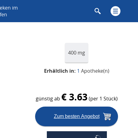
heken im
fen
400 mg
Erhältlich in:
1
Apotheke(n)
€ 3.63
günstig ab
(per 1 Stück)
Zum besten Angebot