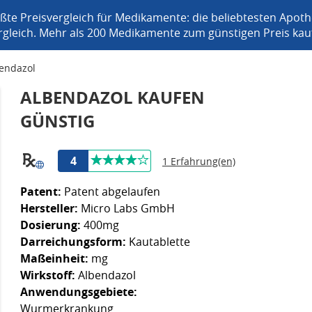
ßte Preisvergleich für Medikamente: die beliebtesten Apot
rgleich. Mehr als 200 Medikamente zum günstigen Preis kau
endazol
ALBENDAZOL KAUFEN
GÜNSTIG
4
1 Erfahrung(en)
Patent:
Patent abgelaufen
Hersteller:
Micro Labs GmbH
Dosierung:
400mg
Darreichungsform:
Kautablette
Maßeinheit:
mg
Wirkstoff:
Albendazol
Anwendungsgebiete:
Wurmerkrankung