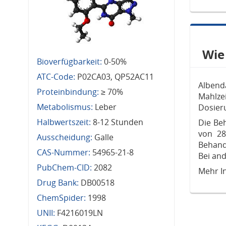
Wie
Bioverfügbarkeit:
0-50%
ATC-Code:
P02CA03, QP52AC11
Albend
Proteinbindung:
≥ 70%
Mahlze
Metabolismus:
Leber
Dosier
Halbwertszeit:
8-12 Stunden
Die Be
von 28
Ausscheidung:
Galle
Behand
CAS-Nummer:
54965-21-8
Bei and
PubChem-CID:
2082
Mehr In
Drug Bank:
DB00518
ChemSpider:
1998
UNII:
F4216019LN