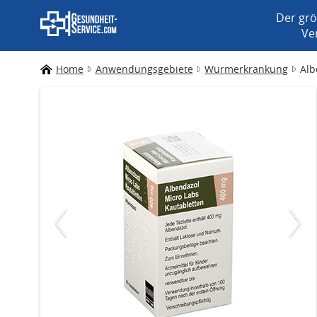
Der grö
Ve
Home
Anwendungsgebiete
Wurmerkrankung
Alb