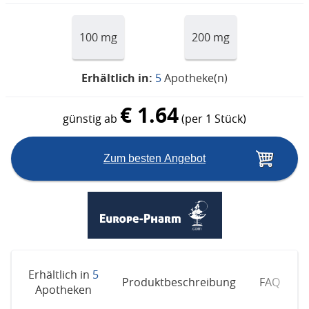
100 mg
200 mg
Erhältlich in:
5
Apotheke(n)
€ 1.64
günstig ab
(per 1 Stück)
Zum besten Angebot
Erhältlich in
5
Produktbeschreibung
FAQ
A
Apotheken