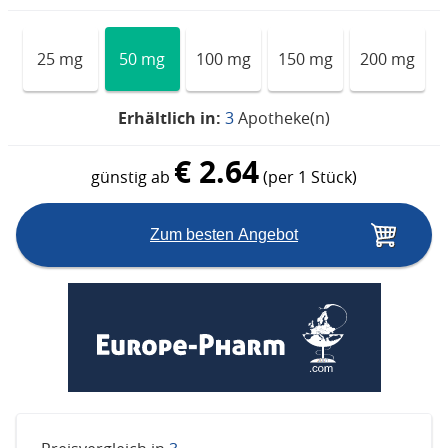
25 mg
50 mg
100 mg
150 mg
200 mg
Erhältlich in:
3
Apotheke(n)
€ 2.64
günstig ab
(per 1 Stück)
Zum besten Angebot