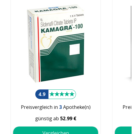
4.9
Preisvergleich in
3
Apotheke(n)
Preis
günstig ab
52.99 €
Vergleichen